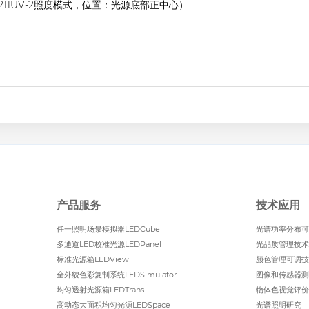
ti 1211UV-2照度模式，位置：光源底部正中心）
产品服务
技术应用
任一照明场景模拟器LEDCube
光谱功率分布可
多通道LED校准光源LEDPanel
光品质管理技术
标准光源箱LEDView
颜色管理可调技
全外貌色彩复制系统LEDSimulator
图像和传感器测
均匀透射光源箱LEDTrans
物体色视觉评价
高动态大面积均匀光源LEDSpace
光谱照明研究