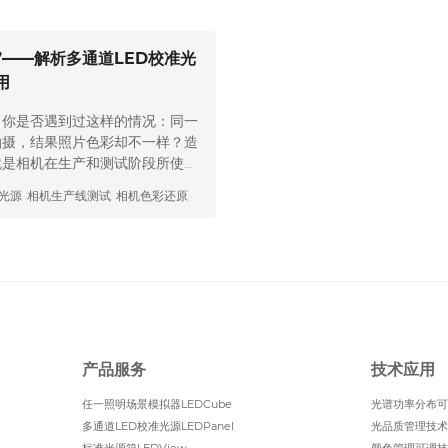
’——解析多通道LED校准光
用
？ 你是否遇到过这样的情况：同一
拍摄，结果照片色彩却不一样？造
就是相机在生产和测试阶段所使用
”——图像传感器，对光的反应很
光源
相机生产线测试
相机色彩还原
谱分布不稳定，就可能让相机误判
么在相机产线和实验室里，可控光
通道 LED 光谱可调光源因为能
多…
产品服务
技术应用
任一照明场景模拟器LEDCube
光谱功率分布可
多通道LED校准光源LEDPanel
光品质管理技术
标准光源箱LEDView
颜色管理可调技