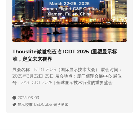
Thouslite诚邀您莅临 ICDT 2025 |重塑显示标
准，定义未来视界
展会名称：ICDT 2025（国际显示技术大会） 展会时间：
2025年3月22日-25日 展会地点：厦门佰翔会展中心 展位
号：2A3 ICDT 2025 | 全球显示技术行业的重要盛会
ICDT（国际显示技术大会）由国际信息显示学会（SID）主
办，是全球显示技术领域的重要交流平台，汇聚显示面板、
2025-03-03
光学影像、智能制造、Micro/Mini-LED、OLED、车载显
显示校准
LEDCube
光学测试
示、AR/VR等领域的顶级专家、企业领…