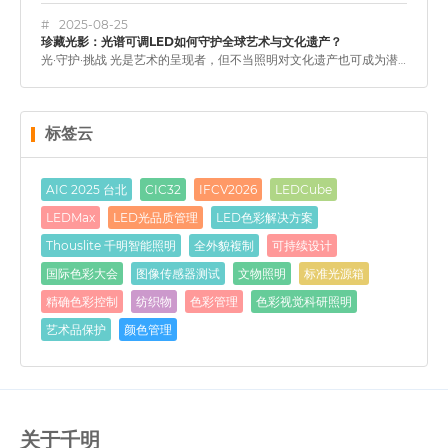
2025-08-25
珍藏光影：光谱可调LED如何守护全球艺术与文化遗产？
光·守护·挑战 光是艺术的呈现者，但不当照明对文化遗产也可成为潜在杀手。研究指出，尤其是红色、黄色颜料等有机颜料，面对不合适的光照环境，短短几个月就可能褪色或材质劣化。为此，全球很多大型博物馆逐步采用…
标签云
AIC 2025 台北
CIC32
IFCV2026
LEDCube
LEDMax
LED光品质管理
LED色彩解决方案
Thouslite 千明智能照明
全外貌複制
可持续设计
国际色彩大会
图像传感器测试
文物照明
标准光源箱
精确色彩控制
纺织物
色彩管理
色彩视觉科研照明
艺术品保护
颜色管理
关于千明