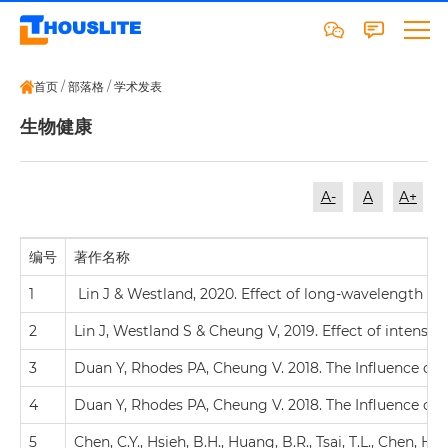
首页
/
部落格
/
学术发表
生物健康
A-
A
A+
编号
著作名称
1
Lin J & Westland, 2020. Effect of long-wavelength l
2
Lin J, Westland S & Cheung V, 2019. Effect of intens
3
Duan Y, Rhodes PA, Cheung V. 2018. The Influence of C
4
Duan Y, Rhodes PA, Cheung V. 2018. The Influence of C
5
Chen, C.Y., Hsieh, B.H., Huang, B.R., Tsai, T.L., Chen