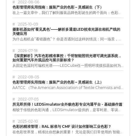
2022-08-06
色彩管理师实用指南：服装产业的色彩 – 灵感诞生（下）
在上一篇文章中，我们了解到服装品牌色彩诞生的两个面向：色彩灵感开发和色彩复制，它们一起确保了产品最终能以正确的颜色呈现。同时我们也明白，根据不同的品牌商业模式，二者所需要的技术也不相同。接下来，我们再…
2025-10-09
摄影机器如何‘看见真色’——解析多通道LED校准光源在相机产线的
关键应用
为什么相机会“看错颜色”？ 你是否遇到过这样的情况：同一场景，用两台不同的相机拍摄，结果照片色彩却不一样？造成这种差异的根源之一，就是相机在生产和测试阶段所使用的光源不同。相机的“眼睛”——图像传感器…
2026-07-18
【深度解析】汽车色彩精准掌控：千明智能照明光谱可调光源系统，
如何重塑汽车外观品控与展示新标准？
从固定色温到可编程光谱——LEDCube任一照明环境摸拟器如何为汽车色彩管理与外观检测建立“绝对光谱基准” 导语：为什么每一台展车都需要一个“可编程的天空”？ 在汽车工业中，色彩不仅是设…
2022-08-05
色彩管理师实用指南：服装产业的色彩 – 灵感诞生（上）
AATCC （The American Association of Textile Chemists and Colorists, 美国纺织化学师及印染师协会）是一个产业倡导组织，专注于纺织品上有效…
2022-07-05
所见即所得！LEDSimulator全外貌色彩专业沟通平台 - 基础操作篇
相较于传统的色彩沟通，LEDSimulator提供的，是零时差、零误差的全外貌色彩管理系统，它能即时再现色彩、纹理组织、通透性，确保在「设计师↔品牌商↔制造商」复杂的全球供应链中，任一环节在各种不同的…
2025-02-10
色彩的精准管理：RAL 标准与 CMF 设计如何影响工业色彩？
在色彩世界里，精准比你想象的重要！ 无论是我们日常使用的 智能手机、驾驶的 汽车，还是建筑、家电、医疗设备，颜色、材料和表面处理（CMF） 的设计都在影响着我们的视觉体验。而在工业制造领域，确保颜色的…