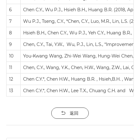
6
Chen C.Y., Wu P.J., Hsieh B.H., Huang B.R. (2018, Apr)
7
Wu P.J., Tseng, C.Y., *Chen, C.Y., Luo, M.R., Lin, L.S. 
8
Hsieh B.H., Chen C.Y., Wu P.J., Yeh C.Y., Huang B.R., L
9
Chen, C.Y., Tai, Y.W., Wu, P.J., Lin, L.S., “Improvement
10
You-Kwang Wang, Zhi-Wei Wang, Hung-Wei Chen,Chiu-Hs
11
Chen, C.Y., Wang, Y.K., Chen, H.W., Wang, Z.W., Lai, 
12
Chen C.Y.*, Chen H.W., Huang B.R. , Hsieh,B.H. , Wang
13
Chen C.Y.*, Chen H.W., Lee T.X., Chuang C.H. and Wan
返回